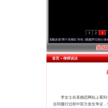
1
2
3
0周年 深刻改变雪域高原..
·[视频]
永葆“两个先锋队”本色
·[视频]
牢记初心使命 奋进复
首页
»
律师说法
李女士在某婚恋网站上看到一
合同履行过程中双方发生争议，