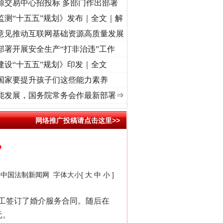
源交易中心招投标 多部门作出部署
监测“十五五”规划》发布｜全文｜解
意见推动互联网基础资源高质量发展
部署开展安全生产“打非治违”工作
建设“十五五”规划》印发｜全文
国家要提升孩子们这些能力素养
]
牢记初心使命 奋进复兴征程丨“转折之城”激荡..
·[视频]
牢记初心使命 奋进复兴征程丨红
能发展，国务院常务会作最新部署⇒
网络推广投稿请点击这里>>
？
：
中国法制新闻网
字体大小[
大
中
小
]
工签订了婚介服务合同。随后在
元。