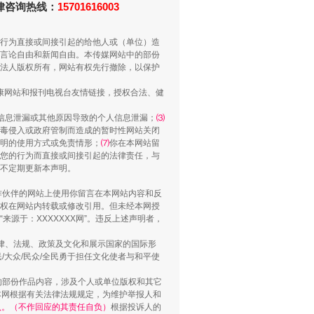
法律咨询热线：
15701616003
行为直接或间接引起的给他人或（单位）造
言论自由和新闻自由。本传媒网站中的部份
法人版权所有，网站有权先行撤除，以保护
健康网站和报刊电视台友情链接，授权合法、健
信息泄漏或其他原因导致的个人信息泄漏；
⑶
毒侵入或政府管制而造成的暂时性网站关闭
明的使用方式或免责情形；
⑺
你在本网站留
“谁都不怕”的他落马了
您的行为而直接或间接引起的法律责任，与
将不定期更新本声明。
合作伙伴的网站上使用你留言在本网站内容和反
权在网站内转载或修改引用。但未经本网授
源于：XXXXXXX网”。违反上述声明者，
法律、法规、政策及文化和展示国家的国际形
大众/民众/全民勇于担任文化使者与和平使
的部份作品内容，涉及个人或单位版权和其它
本网根据有关法律法规规定，为维护举报人和
认。（不作回应的其责任自负）
根据投诉人的