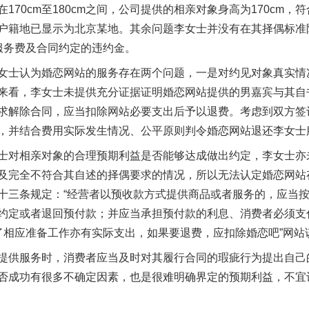
170cm至180cm之间，公司提供的相亲对象身高为170cm
户籍地已显示为北京某地。其余问题李女士并没有在其择偶标准
服务费及合同约定的违约金。
士认为婚恋网站的服务存在两个问题，一是对约见对象真实情
来看，李女士未提供充分证据证明婚恋网站提供的男嘉宾与其自
求解除合同，应当扣除网站必要支出后予以退费。考虑到双方签
茶叶“炒上天”
，并结合费用实际发生情况、公平原则判令婚恋网站退还李女士
对相亲对象的合理预期利益是否能够达成做出约定，李女士亦
及完全不符合其自述的择偶要求的情况，所以无法认定婚恋网站
十三条规定：“经营者以预收款方式提供商品或者服务的，应当
约定或者退回预付款；并应当承担预付款的利息、消费者必须支
了相应准备工作亦有实际支出，如果要退费，应扣除婚恋吧”网站
供服务时，消费者应当及时对其履行合同的瑕疵行为提出自己
否成功有很多不确定因素，也是很难明确界定的预期利益，不宜
谢谢有你温暖了四季