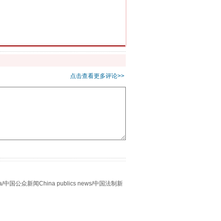
千亩耕地变“别墅”
点击查看更多评论>>
别拿“量子”当幌子
众新闻China publics news/中国法制新