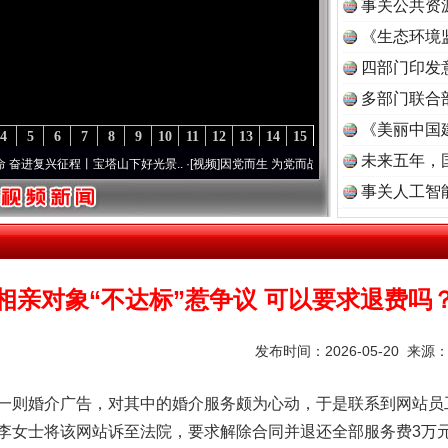
事关公共资
《生态环境
读
四部门印发
多部门联合
《美丽中国
4
5
6
7
8
9
10
11
12
13
14
15
未来五年，
兴征程丨宝塔山下好光景..
·[视频]
因党而生 为党而战——百年“纪”事⑧加强纪律..
·[视频
事关人工智
相亲对象“不达标”惹争议 可以要求退费吗
发布时间：2026-05-20 来源
则婚介广告，对其中的婚介服务颇为心动，于是联系到网站员
李女士将该网站诉至法院，要求解除合同并退还全部服务费3万