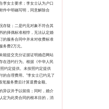
，符合李女士要求；李女士认为户口
附件中明确写明，同意解除合
况存疑；二是约见对象不符合其
书的择偶标准相悖，无法认定婚
“神药”背后的真相
订的服务合同中并未对收费标准
服务费2万元。
未能提交充分证据证明婚恋网站
存在违约行为。根据《中华人民
按照约定提供。未按照约定提供
付的合理费用。”李女士已约见了
该笔服务费后计算退费金额。
的异议并予以留痕；同时，婚介
认定为此类合同的根本目的，消
法官巧妙执行解纠纷