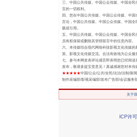
三、中国公共传媒、中国公众传媒、中国全民传媒China 
言的一切权利。
四、您在中国公共传媒、中国公众传媒、中国全民传媒Chin
言论，中国公共传媒、中国公众传媒、中国全民传媒China
载或引用。
五、中国公共传媒、中国公众传媒、中国全民传媒China 
揭批美国五大"原罪"
员有权保留或删除其管辖留言中的任意内容。
六、本传媒结合现代网络科技影视文化传媒的新
策、影视文化传媒交流。合法有效地为公众服
七、参与本网发表评论感言即表明您已经阅读并
发布，敬请多提宝贵意见！真诚感谢您对本传
★★★★★
中国/公众/公共/全民/法治/法制/新闻
制作采编部/影视采编部/发布广告部/会议服务
关于
ICP许可
解纷+调解+退费，一次搞定