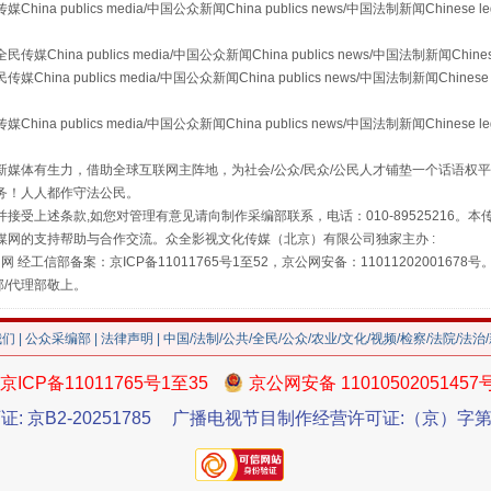
publics media/中国公众新闻China publics news/中国法制新闻Chinese l
a publics media/中国公众新闻China publics news/中国法制新闻Chinese
 publics media/中国公众新闻China publics news/中国法制新闻Chinese 
publics media/中国公众新闻China publics news/中国法制新闻Chinese l
"炒鞋教程"里的骗局
媒体有生力，借助全球互联网主阵地，为社会/公众/民众/公民人才铺垫一个话语权平
务！人人都作守法公民。
接受上述条款,如您对管理有意见请向制作采编部联系，电话：010-89525216。
媒网的支持帮助与合作交流。众全影视文化传媒（北京）有限公司独家主办 :
网 经工信部备案：京ICP备11011765号1至52，京公网安备：11011202001678号
部/代理部敬上。
我们
|
公众采编部
|
法律声明
| 中国/法制/公共/全民/公众/农业/文化/视频/检察/法院/法治
京ICP备11011765号1至35
京公网安备 11010502051457
证: 京B2-20251785
广播电视节目制作经营许可证:（京）字第3
珠宝鉴定乱象