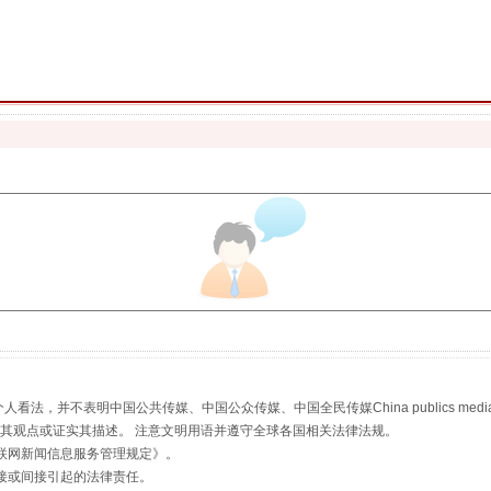
魏明亮严重违纪违法案透视
生物安全法正式实施
，并不表明中国公共传媒、中国公众传媒、中国全民传媒China publics media/中国公
s等传媒网站同意其观点或证实其描述。 注意文明用语并遵守全球各国相关法律法规。
联网新闻信息服务管理规定
》。
接或间接引起的法律责任。