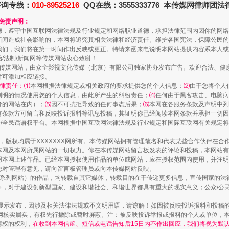
咨询专线：
010-89525216
QQ在线：3555333776 本传媒网律师团
和免责声明：
德，遵守中国互联网法律法规及行业规定和网络职业道德，承担法律范围内因你的网络
新闻造成社会影响的，本网将追究其相关法律和经济责任。维护各国宪法，保障公民的
我们，我们将在第一时间作出反映或更正。特请来函来电说明本网站提供内容系本人或
治/法制/新闻网等传媒网站衷心致谢！
新闻网等传媒网站，由众全影视文化传媒（北京）有限公司独家协办发布广告。欢迎合法、
并可添加相应链接。
律责任：⑴
本网根据法律规定或相关政府的要求提供您的个人信息；
⑵
由于您将个人
列明的情况使用您的个人信息，由此所产生的纠纷责任；
⑷
任何由于黑客攻击、电脑病
者的网站在内）；
⑸
因不可抗拒导致的任何事态后果；
⑹
本网在各服务条款及声明中列
有条款方可留言和反映投诉报料等讯息投稿，其证明你已经阅读本网条款并承担一切因
走近一线检察官
民众/全民话语权平台。本网根据中国互联网法律法规及行业规定和国际互联网有关规定
作品，版权均属于XXXXXXX网所有。本传媒网站拥有管理笔名和代表某些合作伙伴在
本网及本网所属网站的一切权力。你在本传媒网站留言板发表的评论和投稿，本网站有
本网上述作品。已经本网授权使用作品的单位或网站，应在授权范围内使用，并注明“来
您对管理有意见，请向留言板管理员或向本传媒网站反映。
本传媒系列网站）的作品，均转载自其它媒体，转载目的在于传递更多信息，宣传国家的
，对于建设创新型国家、建设和谐社会、和谐世界都具有重大的现实意义；公众/公民/
显示发布，因涉及相关法律法规或不文明用语，请谅解！如因被反映投诉报料和投稿
网核实属实，有权先行撤除或暂时屏蔽。注：被反映投诉举报或报料的个人或单位，
情权的权利，
在收到本网信函、短信或电话告知后15日内不作出回应，我们将视为默