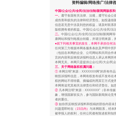
资料编辑/网络推广/法律
中国/公众/公共/全民/法治/法制/新闻网版权
一、
遵守各国有关法律、法规，遵守社会公
成伤害和损失的法律和经济责任。如投递假
信息若无意中涉及到您的权益，请及时联系
版权拥有者的权益。中国/公众/公共/全民/法
二、
中国/公众/公共/全民/法治/法制/
康网站和报刊电视台转载，并请注明来源，
●就下列相关事宜的发生，本网不承担任何法
任何第三方根据本网各服务条款及声明中所
（包括在本网的企业、公司网站和共同合作
站台名比不上好声名
言的内容和反映投诉报料信息人承认本网所
本网无关。本网只是提供公众/公民/大众/
三、关于网络版权权属问题：
①
本网注明“来源：XXXXXXX网”的所有
映投诉报料信息，本网有权发布或不发布在
权的网站不得转载、摘编或利用其它方式使用
本网将追究其相关法律责任和经济责任。如
②
凡本网注明“来源：XXXXXXX”（非
象，增强国家软实力，参与国际新闻舆论竞争
者的重任。
③
如你所反映投诉报料和投稿的部份内容未
问题需即时在
（15日内）
与本网联系，经本
被举报人的权利，任何公民都有陈述权和知