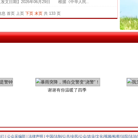
发文日期】2026年06月29日 根据《中华人民..
中国发
茶叶“炒上天”
条信息
首页
上页
下页
末页
共 133 页
官方
从“无
最高
事故致
谢谢有你温暖了四季
我们
|
公众采编部
|
法律声明
| 中国/法制/公共/全民/公众/农业/文化/视频/检察/法院/法治