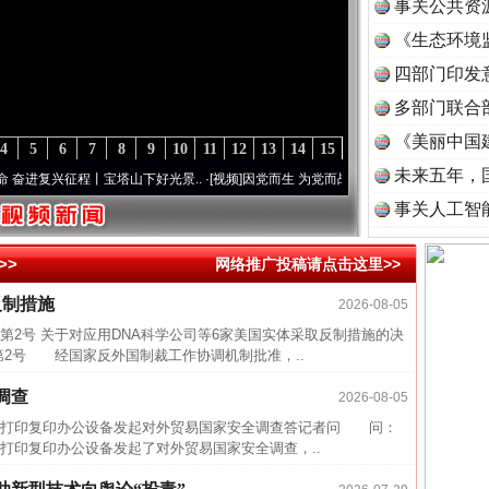
事关公共资
《生态环境
读
四部门印发
多部门联合
《美丽中国
4
5
6
7
8
9
10
11
12
13
14
15
未来五年，
复兴征程丨宝塔山下好光景..
·[视频]
因党而生 为党而战——百年“纪”事⑧加强纪律..
·[
事关人工智
>>
网络推广投稿请点击这里>>
反制措施
2026-08-05
近期涉
第2号 关于对应用DNA科学公司等6家美国实体采取反制措施的决
半生相
第2号 经国家反外国制裁工作协调机制批准，..
一纸欠
调查
2026-08-05
26万
打印复印办公设备发起对外贸易国家安全调查答记者问 问：
打印复印办公设备发起了对外贸易国家安全调查，..
杨天
传销头