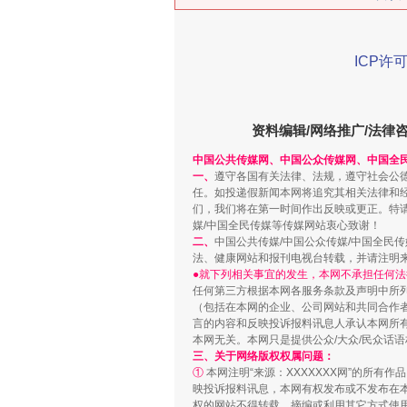
ICP许可
在谋一域中谋全局
资料编辑/网络推广/法律
中国公共传媒网、中国公众传媒网、中国全
一、
遵守各国有关法律、法规，遵守社会公
任。如投递假新闻本网将追究其相关法律和
们，我们将在第一时间作出反映或更正。特
媒/中国全民传媒等传媒网站衷心致谢！
二、
中国公共传媒/中国公众传媒/中国全民
法、健康网站和报刊电视台转载，并请注明
●就下列相关事宜的发生，本网不承担任何法
任何第三方根据本网各服务条款及声明中所
（包括在本网的企业、公司网站和共同合作
言的内容和反映投诉报料讯息人承认本网所
习近平的博鳌关键词
本网无关。本网只是提供公众/大众/民众话
三、关于网络版权权属问题：
①
本网注明“来源：XXXXXXX网”的所有
映投诉报料讯息，本网有权发布或不发布在
权的网站不得转载、摘编或利用其它方式使用