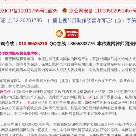
京ICP备11011765号1至35
京公网安备 11010502051457
证: 京B2-20251785
广播电视节目制作经营许可证:（京）字第3
今年投资意愿榜揭晓
咨询专线：
010-89525216
QQ在线：3555333776 本传媒网律师团
民传媒网版权和免责声明：
德，遵守网络职业道德，承担法律范围内因你的网络行为，直接或间接引起的给他人或
经济责任。维护各国宪法，保障公民的言论自由和新闻自由。本传媒网站中的部份信息
请来函来电说明本网站提供内容系本人或法人版权所有，网站有权先行撤除，以保护版
传媒等传媒网站，由众全影视文化传媒（北京）有限公司独家协办发布广告。欢迎合法
来源，并可添加相应链接。
律责任：⑴
本网根据法律规定或相关政府的要求提供您的个人信息；
⑵
由于您将个人
列明的情况使用您的个人信息，由此所产生的纠纷责任；
⑷
任何由于黑客攻击、电脑病
者的网站在内）；
⑸
因不可抗拒导致的任何事态后果；
⑹
本网在各服务条款及声明中列
有条款方可留言和反映投诉报料等讯息投稿，其证明你已经阅读本网条款并承担一切因
语权平台。本网根据各国新法律和国际互联网有关规定将不定期更新本声明。
魏明亮严重违纪违法案透视
作品，版权均属于XXXXXXX网所有。本传媒网站拥有管理笔名和代表某些合作伙伴在
本网及本网所属网站的一切权力。你在本传媒网站留言板发表的评论和投稿，本网站有
本网上述作品。已经本网授权使用作品的单位或网站，应在授权范围内使用，并注明“来