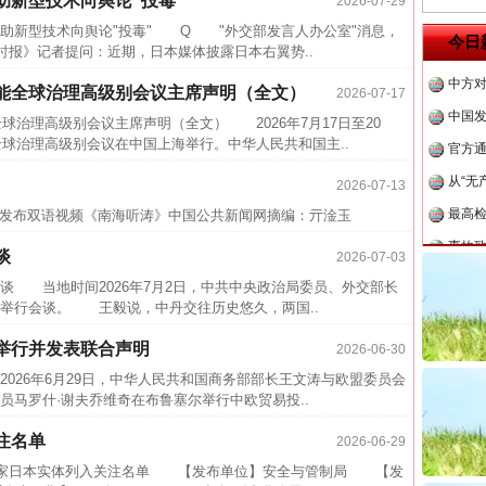
助新型技术向舆论“投毒”
2026-07-29
四川省
新型技术向舆论"投毒" Q "外交部发言人办公室"消息，
今日
时报》记者提问：近期，日本媒体披露日本右翼势..
中方对
智能全球治理高级别会议主席声明（全文）
中国发
2026-07-17
全球治理高级别会议主席声明（全文） 2026年7月17日至20
官方
全球治理高级别会议在中国上海举行。中华人民共和国主..
从“无
2026-07-13
最高
发布双语视频《南海听涛》中国公共新闻网摘编：亓淦玉
事故致
近期涉
谈
2026-07-03
 当地时间2026年7月2日，中共中央政治局委员、外交部长
半生相
举行会谈。 王毅说，中丹交往历史悠久，两国..
一纸欠
举行并发表联合声明
2026-06-30
26万
026年6月29日，中华人民共和国商务部部长王文涛与欧盟委员会
杨天
员马罗什·谢夫乔维奇在布鲁塞尔举行中欧贸易投..
传销头
注名单
2026-06-29
四川省
布将20家日本实体列入关注名单 【发布单位】安全与管制局 【发
中方对