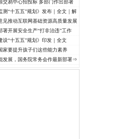
源交易中心招投标 多部门作出部署
监测“十五五”规划》发布｜全文｜解
意见推动互联网基础资源高质量发展
部署开展安全生产“打非治违”工作
建设“十五五”规划》印发｜全文
国家要提升孩子们这些能力素养
视频]
牢记初心使命 奋进复兴征程丨“转折之城”激荡..
·[视频]
牢记初心使命 奋进复兴征程
能发展，国务院常务会作最新部署⇒
私家车群死群伤事故多发..
守，一别两宽：这场老年..
条伤亲情 巡回调解促和..
保费，离婚时为何要分走一..
誉，不得录用为公务员
目出狱后办书院暴力管教..