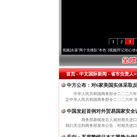
1
2
3
营20周年 深刻改变雪域高原..
·[视频]
永葆“两个先锋队”本色
·[视频]
牢记初心使命 奋进
首页
- 中文国际新闻 -
省市负责人>
中方公布：对6家美国实体采取
中华人民共和国商务部令二〇二六年
定中华人民共和国商务部令二〇二六年 
中国发起首例对外贸易国家安全
商务部新闻发言人就对相关进口
我们关注到商务部发布公告，对相关进口