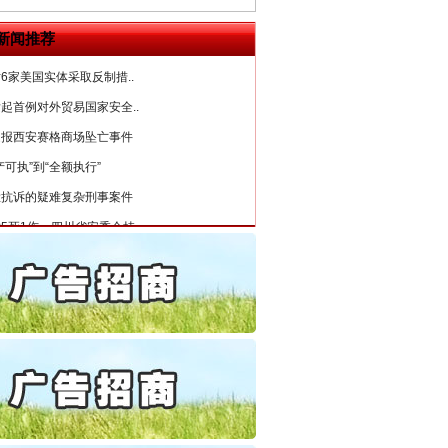
公安厅征集新型黑恶违法..
新闻推荐
6家美国实体采取反制措..
起首例对外贸易国家安全..
通报西安赛格商场坠亡事件
产可执”到“全额执行”
检抗诉的疑难复杂刑事案件
5死1伤，四川省安委会挂..
私家车群死群伤事故多发..
守，一别两宽：这场老年..
条伤亲情 巡回调解促和..
保费，离婚时为何要分走一..
誉，不得录用为公务员
目出狱后办书院暴力管教..
公安厅征集新型黑恶违法..
6家美国实体采取反制措..