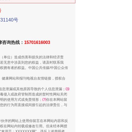
号
1140号
新中国诞生的见证
法律咨询热线：
15701616003
（单位）造成伤害和损失的法律和经济责
若无意中涉及到您的权益，请及时联系我
权拥有者的权益。中国公共传媒/中国公众传
、健康网站和报刊电视台友情链接，授权合
信息泄漏或其他原因导致的个人信息泄漏；
⑶
毒侵入或政府管制而造成的暂时性网站关闭
明的使用方式或免责情形；
⑺
你在本网站留
您的行为而直接或间接引起的法律责任，与
千亩耕地变“别墅”
合作伙伴的网站上使用你留言在本网站内容和反
权在网站内转载或修改引用。但未经本网授
源于：XXXXXXX网”。违反上述声明者，