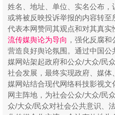
姓名、地址、单位、实名公布，让
这是一记警钟！
谢
或将被反映投诉举报的内容转至
代表本网赞同其观点和对其真实
流传媒舆论为导向
，强化反腐和
营造良好舆论氛围。通过中国公共
媒网站架起政府和公众/大众/民
社会发展，最终实现政府、媒体、
今
媒网站结合现代网络科技影视文
在谋一域中谋全局
网主阵地，为社会公众/大众/民
众/大众/民众对社会公共意识、