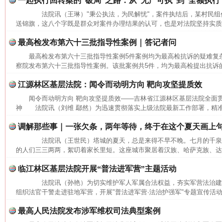
一起执行回转案的“破局”之路：从“无产可执”到“全额执行
法院讯（王琳）"秉公执法，为民解忧"，案件执结后，某村民组
送锦旗，这八个字既是群众对案件办理结果的认可，也是对法院坚持实质化
最高检发布第六十三批指导性案例｜答记者问
最高检发布第六十三批指导性案例5件案例均为最高检抗诉的疑难
察院发布第六十三批指导性案例。该批案例共5件，均为最高检提出抗诉的
江源林区基层法院：闻令而动明方向 靶向攻坚提质效
闻令而动明方向 靶向攻坚提质效——吉林省江源林区基层法院全面
神 法院讯（刘维 鄢然）为迅速贯彻落实上级法院最新工作部署，精准
调解那些事｜一张欠条，两年等待，终于在这个夏天画上
网上购药对药下症？
法院讯（王世民）塔城的夏天，总是来得不早不晚。七月的千泉
的人们三三两两，絮叨着家长里短。这座城市聚居着汉族、哈萨克族、达斡
临江林区基层法院开展“普法进军营”主题活动
法院讯（孙艳）为切实维护军人军属合法权益，夯实军营法治建
组织法官干警走进驻地军营，开展"普法进军营·法治护强军"专题宣传活动
最高人民法院发布涉军维权司法典型案例