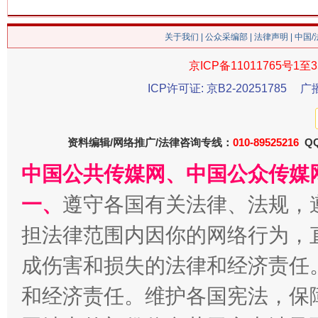
关于我们
|
公众采编部
|
法律声明
| 中国
京ICP备11011765号1至3
ICP许可证: 京B2-20251785
广
习近平的博鳌关键词
魏明亮
资料编辑/网络推广/法律咨询专线：
010-89525216
QQ
中国公共传媒网、中国公众传媒
一、
遵守各国有关法律、法规，
担法律范围内因你的网络行为，
成伤害和损失的法律和经济责任
和经济责任。维护各国宪法，保
生
“刷贴”乱象丛生