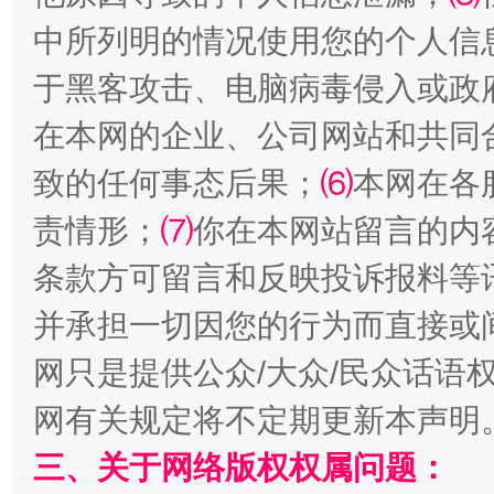
中所列明的情况使用您的个人信
于黑客攻击、电脑病毒侵入或政
解纷+调解+退费，一次搞定
在本网的企业、公司网站和共同
致的任何事态后果；
⑹
本网在各
责情形；
⑺
你在本网站留言的内
条款方可留言和反映投诉报料等
并承担一切因您的行为而直接或
网只是提供公众/大众/民众话语
站台名比不上好声名
网有关规定将不定期更新本声明
三、关于网络版权权属问题：