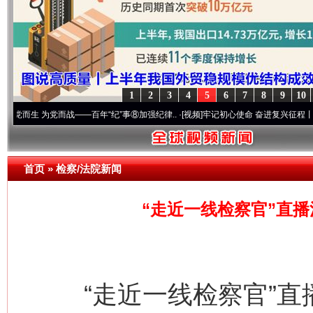
1
2
3
4
5
6
7
8
9
10
为党而战——百年“纪”事⑧加强纪律..
·[视频]
牢记初心使命 奋进复兴征程丨“转折之城”激荡
首页
»
检察/法院新闻
“走近一线检察官”直
“走近一线检察官”直