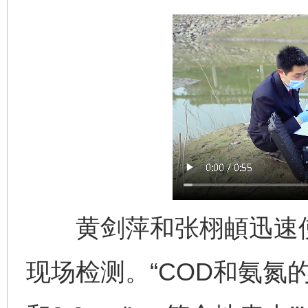
黄剑萍和张栩頔迅速使
现场检测。“COD和氨氮的