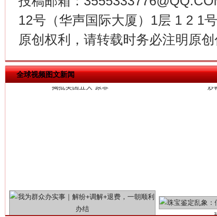
投稿邮箱：3555333776@QQ
12号（华声国际大厦）1层 1 2
揭批美国五大"原罪"
"炒
原创权利，请转载时务必注明原创作
全球视频图文新闻
解纷+调解+退费，一次搞定