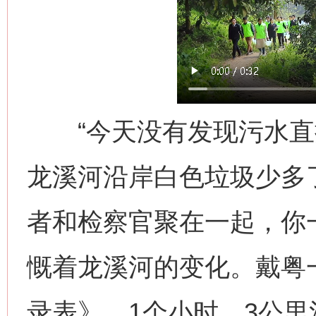
网上购药对药下症？
“今天没有发现污水直排
龙溪河沿岸白色垃圾少多了
者和检察官聚在一起，你
这是一记警钟！
谢
慨着龙溪河的变化。戴粤
录表》。1个小时，3公里