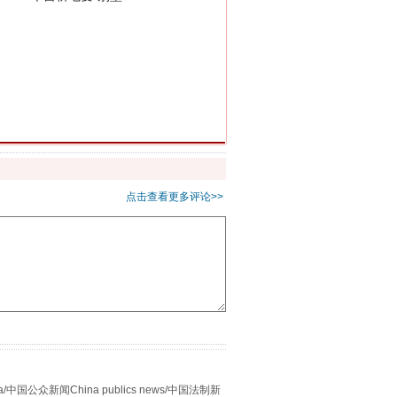
别拿“量子”当幌子
点击查看更多评论>>
习近平的“航天情”
众新闻China publics news/中国法制新