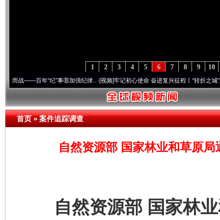
1
2
3
4
5
6
7
8
9
10
⑧加强纪律..
·[视频]
牢记初心使命 奋进复兴征程丨“转折之城”激荡..
·[视频]
牢记初心使
首页
»
案件追踪调查
自然资源部 国家林业和草原局通
自然资源部 国家林业和