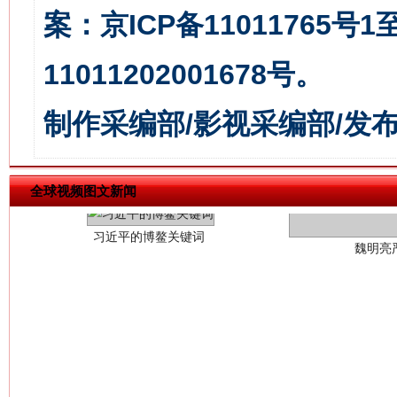
案：京ICP备11011765号
11011202001678号。
制作采编部/影视采编部/发
习近平的博鳌关键词
魏明亮
全球视频图文新闻
生
“刷贴”乱象丛生