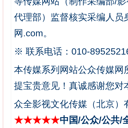
等传媒网站（制作采编部/影
代理部）监督核实采编人员身
这是一记警钟！
谢
网.com。
※ 联系电话：010-8952521
本传媒系列网站公众传媒网
提宝贵意见！真诚感谢您对
今
在谋一域中谋全局
众全影视文化传媒（北京）有
★★★★★
中国/公众/公共/