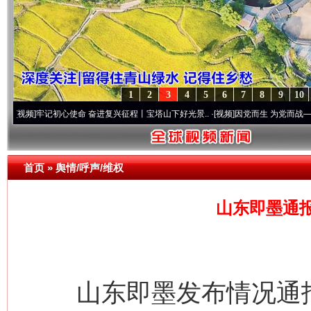
1
2
3
4
5
6
7
8
9
10
记初心使命 奋进复兴征程丨宝塔山下好光景..
·[视频]
因党而生 为党而战——百年“纪”事
首页
»
舆情/呼声/维权
山东即墨通报
山东即墨发布情况通报