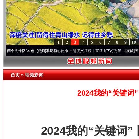
1
2
3
4
5
6
7
8
9
10
锋队”本色
·[视频]
牢记初心使命 奋进复兴征程丨宝塔山下好光景..
·[视频]
因党而生 为党
首页
»
视频新闻
2024我的“关键
2024我的“关键词