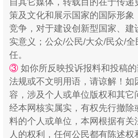
自其它媒体，转载目的在于传递
策及文化和展示国家的国际形象
漫山遍野的桃花与雪山、麦地、白藏房
除了
竞争，对于建设创新型国家、建
实意义；公众/公民/大众/民众
任。
③
如你所反映投诉报料和投稿的
法规或不文明用语，请谅解！如
容，涉及个人或单位版权和其它
招工难、用工荒背后
经本网核实属实，有权先行撤除
料的个人或单位，本网根据有关
人的权利，任何公民都有陈述权