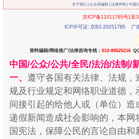
关于我们
|
公众采编部
|
法律声明
| 中国
京ICP备11011765号1至3
ICP许可证: 京B2-20251785
广
资料编辑/网络推广/法律咨询专线：
010-89525216
QQ
中国/公众/公共/全民/法治/法
一、
遵守各国有关法律、法规，
今
在谋一域中谋全局
规及行业规定和网络职业道德，
间接引起的给他人或（单位）造
递假新闻造成社会影响的，本网
国宪法，保障公民的言论自由和