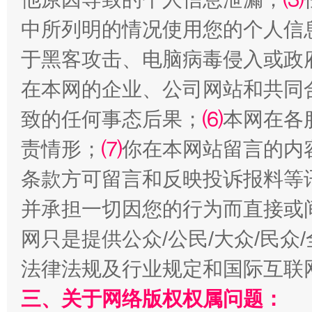
中所列明的情况使用您的个人信
于黑客攻击、电脑病毒侵入或政
在本网的企业、公司网站和共同
揭批美国五大"原罪"
"炒
致的任何事态后果；
⑹
本网在各
责情形；
⑺
你在本网站留言的内
条款方可留言和反映投诉报料等
并承担一切因您的行为而直接或
网只是提供公众/公民/大众/民
法律法规及行业规定和国际互联
三、关于网络版权权属问题：
解纷+调解+退费，一次搞定