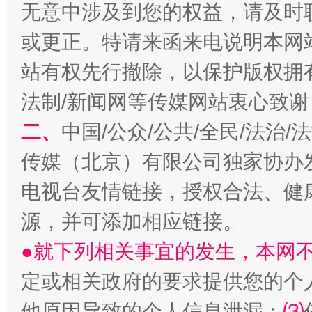
无意中涉及到您的权益，请及时
或更正。特请来函来电说明本网
习近平的博鳌关键词
魏明亮
站有权先行撤除，以保护版权拥有者
法制/新闻网等传媒网站衷心致谢
二、
中国/公众/公共/全民/法治
传媒（北京）有限公司独家协办
电视台友情链接，授权合法、健
源，并可添加相应链接。
生
“刷贴”乱象丛生
●就下列相关事宜的发生，本网
定或相关政府的要求提供您的个
他原因导致的个人信息泄漏；
⑶