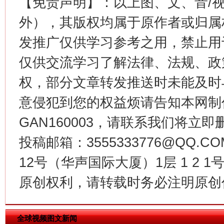
【免责声明】：以上图、文、音/
这是一记警钟！
谢
外），其版权均属于原作者或归属
发推广仅供学习参考之用，禁止用
仅供交流学习了解法律、法规、政
权，部分文章转发推送时未能及时
意侵犯到您的权益烦请告知本网制作采编
GAN160003，请联系我们将立即删
投稿邮箱：3555333776@QQ
今
在谋一域中谋全局
12号（华声国际大厦）1层 1 2
原创权利，请转载时务必注明原创作
全球视频图文新闻